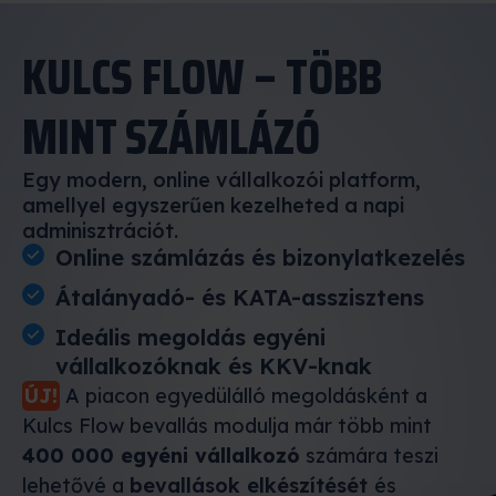
KULCS FLOW – TÖBB
MINT SZÁMLÁZÓ
Egy modern, online vállalkozói platform,
amellyel egyszerűen kezelheted a napi
adminisztrációt.
Online számlázás és bizonylatkezelés
Átalányadó- és KATA-asszisztens
Ideális megoldás egyéni
vállalkozóknak és KKV-knak
ÚJ!
A piacon egyedülálló megoldásként a
Kulcs Flow bevallás modulja már több mint
400 000 egyéni vállalkozó
számára teszi
lehetővé a
bevallások elkészítését
és