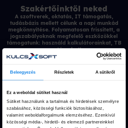
Szakértőinktől neked
A szoftverek, oktatás, IT támogatás,
tudásbázis mellett célunk a napi munkád
megkönnyítése. Folyamatosan frissített, a
jogszabályoknak megfelelő eszközökkel
támogatunk: használd kalkulátorainkat, TB
naptárunkat!
Beleegyezés
Részletek
A sütikről
BÉRKALKULÁTOR
TB
ÁTALÁNYADÓ
NAPTÁR
KALKULÁTOR
Bruttó
Ez a weboldal sütiket használ
– nettó
TB
Teljes
jövedelem
Sütiket használunk a tartalmak és hirdetések személyre
naptárunkat
naptári
szabásához, közösségi funkciók biztosításához,
letöltheted
évre
valamint weboldalforgalmunk elemzéséhez. Ezenkívül
innen!
közösségi média-, hirdető- és elemező partnereinkkel