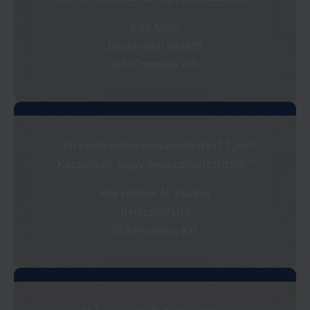
Kiss Anna
Beszerzési vezető
InfoComplex Kft.
„Stresszmentes bérszámfejtés? Igen!
Köszönöm, hogy megvalósítottátok.”
Horváthné M. Zsuzsa
Bérszámfejtő
SZ&Partners Kft.