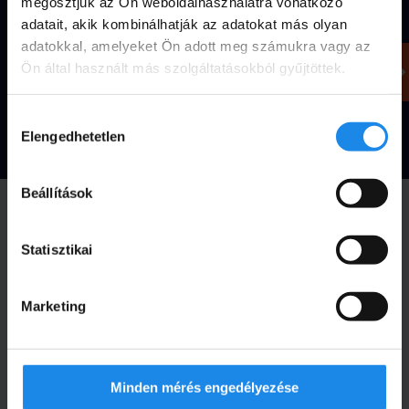
megosztjuk az Ön weboldalhasználatra vonatkozó
adatait, akik kombinálhatják az adatokat más olyan
Töltsd
adatokkal, amelyeket Ön adott meg számukra vagy az
Ingyen
le
Ingyen
Ön által használt más szolgáltatásokból gyűjtöttek.
kalkulálok
most
kalkulálok
Hozzájárulás
Elengedhetetlen
kiválasztása
Beállítások
Statisztikai
Marketing
Minden mérés engedélyezése