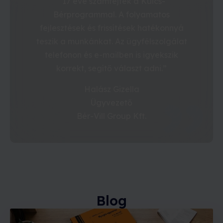
“17 éve számfejtek a Kulcs-
Bérprogrammal. A folyamatos
fejlesztések és frissítések hatékonnyá
teszik a munkánkat. Az ügyfélszolgálat
telefonon és e-mailben is igyekszik
korrekt, segítő választ adni.”
Halász Gizella
Ügyvezető
Bér-Vill Group Kft.
Blog