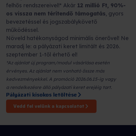
felhős rendszereivel!* Akár
12 millió Ft, 90%-
os vissza nem térítendő támogatás
, gyors
bevezetéssel és jogszabálykövető
működéssel.
Növeld hatékonyságod minimális önerővel! Ne
maradj le: a pályázati keret limitált és 2026.
szeptember 1-től érhető el!
*Az ajánlat új program/modul vásárlása esetén
érvényes. Az ajánlat nem vonható össze más
kedvezményekkel. A promóció 2026.06.15-ig vagy
a rendelkezésre álló pályázati keret erejéig tart.
Pályázati kisokos letöltése
Vedd fel velünk a kapcsolatot