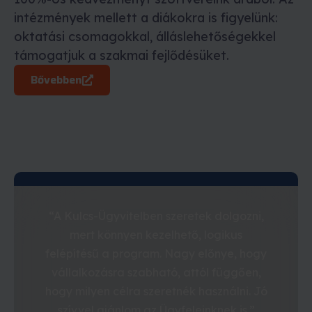
intézmények mellett a diákokra is figyelünk:
oktatási csomagokkal, álláslehetőségekkel
támogatjuk a szakmai fejlődésüket.
Bővebben
“A Kulcs-Ügyvitelben szeretek dolgozni,
mert könnyen kezelhető, logikus
felépítésű a program. Nagy előnye, hogy
vállalkozásra szabható, attól függően,
hogy milyen célra szeretnék használni. Jó
szívvel ajánlom az Ügyfeleinknek is.”