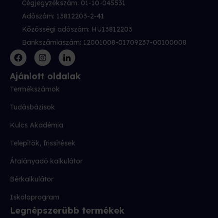
Cégjegyzékszám: 01-10-045531
Adószám: 13812203-2-41
Közösségi adószám: HU13812203
Bankszámlaszám: 12001008-01709237-00100008
Ajánlott oldalak
Termékszámok
Tudásbázisok
Kulcs Akadémia
Telepítők, frissítések
Átalányadó kalkulátor
Bérkalkulátor
Iskolaprogram
Legnépszerűbb termékek