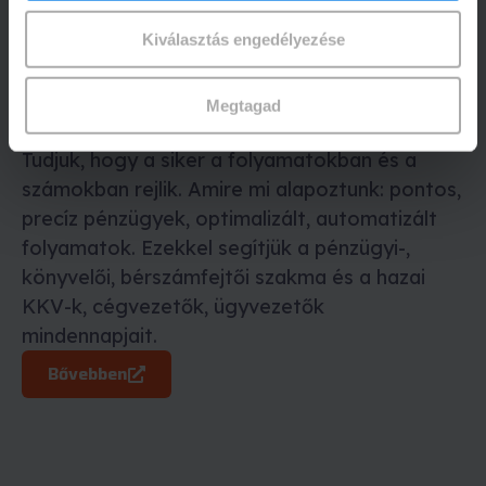
Kiválasztás engedélyezése
Sikeres vállalkozás a sikeres
vállalkozásokért
Megtagad
A cégről
Tudjuk, hogy a siker a folyamatokban és a
számokban rejlik. Amire mi alapoztunk: pontos,
precíz pénzügyek, optimalizált, automatizált
folyamatok. Ezekkel segítjük a pénzügyi-,
könyvelői, bérszámfejtői szakma és a hazai
KKV-k, cégvezetők, ügyvezetők
mindennapjait.
Bővebben