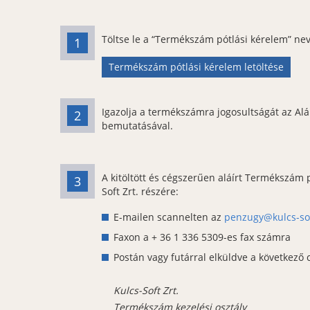
Töltse le a “Termékszám pótlási kérelem” n
1
Termékszám pótlási kérelem letöltése
Igazolja a termékszámra jogosultságát az Al
2
bemutatásával.
A kitöltött és cégszerűen aláírt Termékszám
3
Soft Zrt. részére:
E-mailen scannelten az
penzugy@kulcs-so
Faxon a + 36 1 336 5309-es fax számra
Postán vagy futárral elküldve a következő 
Kulcs-Soft Zrt.
Termékszám kezelési osztály