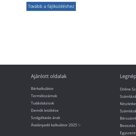
Tovább a fájlküldéshez
Ajánlott oldalak
Legnép
Bérkalkulátor
Online S
Termékszámok
Számlázá
Tudásbázisok
Készletke
Demók letöltése
Számlázá
Szolgáltatás árak
Bérszámf
Átalányadó kalkulátor 2025 ✨
Beosztás 
Egyszere