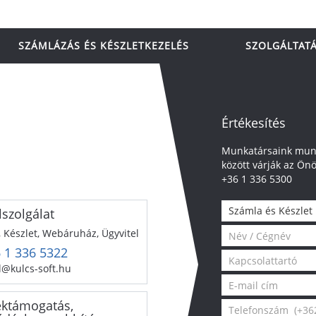
SZÁMLÁZÁS ÉS KÉSZLETKEZELÉS
SZOLGÁLTAT
Értékesítés
Munkatársaink munk
között várják az Önö
+36 1 336 5300
Számla és Készlet
lszolgálat
 Készlet, Webáruház, Ügyvitel
 1 336 5322
l@kulcs-soft.hu
ktámogatás,