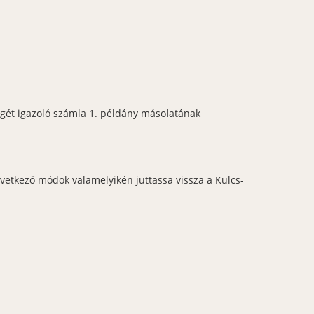
gét igazoló számla 1. példány másolatának
vetkező módok valamelyikén juttassa vissza a Kulcs-