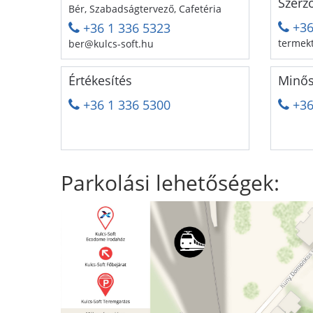
Szerz
Bér, Szabadságtervező, Cafetéria
+36
+36 1 336 5323
termek
ber@kulcs-soft.hu
Értékesítés
Minős
+36 1 336 5300
+36
Parkolási lehetőségek: