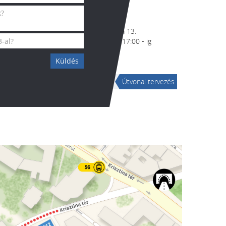
1016 Budapest, Mészáros utca 13.
Nyitvatartás: munkanapokon 8:30 - 17:00 - ig