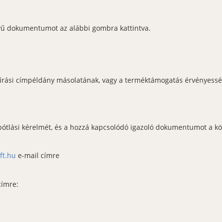
evű dokumentumot az alábbi gombra kattintva.
áírási címpéldány másolatának, vagy a terméktámogatás érvényessé
 pótlási kérelmét, és a hozzá kapcsolódó igazoló dokumentumot a kö
ft.hu
e-mail címre
címre: