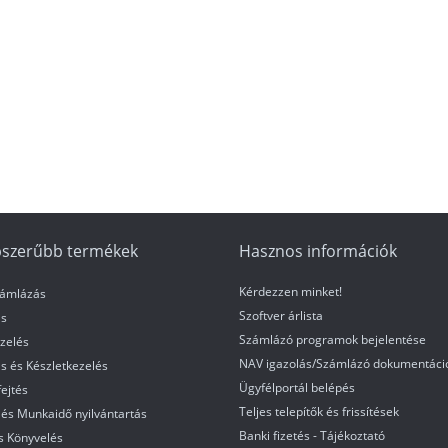
szerűbb termékek
Hasznos információk
Kérdezzen minket!
zámlázás
Szoftver árlista
s
Számlázó programok bejelentése
zelés
NAV igazolás/Számlázó dokumentáci
s és Készletkezelés
Ügyfélportál belépés
ejtés
Teljes telepítők és frissítések
és Munkaidő nyilvántartás
Banki fizetés - Tájékoztató
s Könyvelés