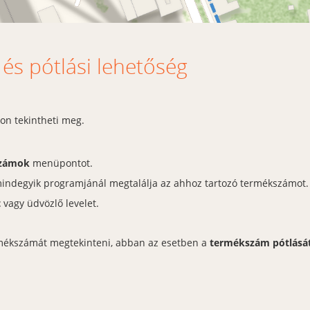
s pótlási lehetőség
on tekintheti meg.
számok
menüpontot.
mindegyik programjánál megtalálja az ahhoz tartozó termékszámot.
t
vagy üdvözlő levelet.
rmékszámát megtekinteni, abban az esetben a
termékszám pótlásá