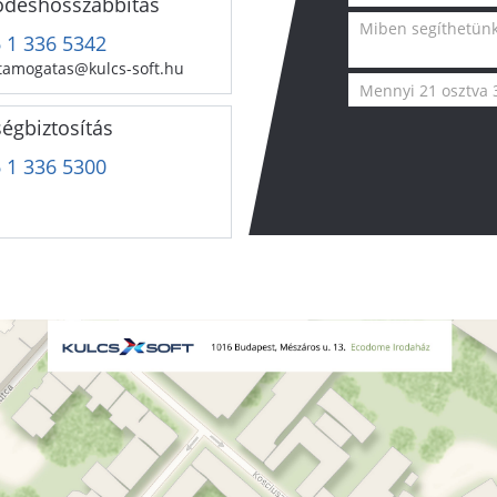
ődéshosszabbítás
 1 336 5342
tamogatas@kulcs-soft.hu
égbiztosítás
 1 336 5300