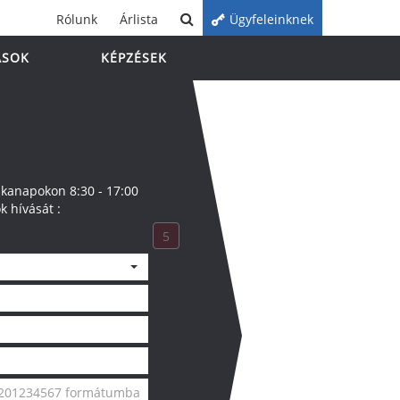
Rólunk
Árlista
Ügyfeleinknek
ÁSOK
KÉPZÉSEK
anapokon 8:30 - 17:00
k hívását :
5