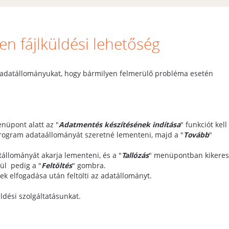
en fájlküldési lehetőség
adatállományukat, hogy bármilyen felmerülő probléma esetén
nüpont alatt az "
Adatmentés készítésének indítása
" funkciót kell
y program adataállományát szeretné lementeni, majd a "
Tovább
"
tállományát akarja lementeni, és a "
Tallózás
" menüpontban kikeres
gül pedig a "
Feltöltés
" gombra.
ek elfogadása után feltölti az adatállományt.
üldési szolgáltatásunkat.