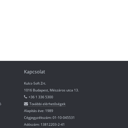
Kapcsolat
Kulcs-Soft Zrt.
1016 Budapest, Mészáros utca 13.
+36 1 336 5300
ó
További elérhetőségek
Alapítás éve: 1989
Cégjegyzékszám: 01-10-045531
Adószám: 13812203-2-41