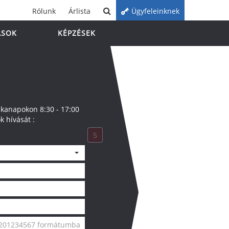
Rólunk
Árlista
Ügyfeleinknek
ÁSOK
KÉPZÉSEK
anapokon 8:30 - 17:00
k hívását :
5