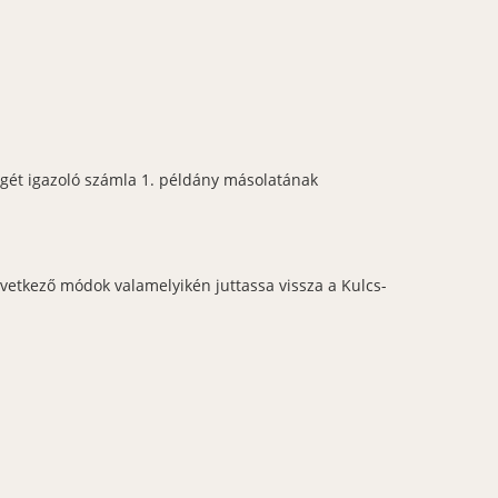
gét igazoló számla 1. példány másolatának
vetkező módok valamelyikén juttassa vissza a Kulcs-