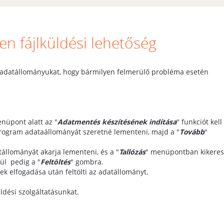
en fájlküldési lehetőség
adatállományukat, hogy bármilyen felmerülő probléma esetén
nüpont alatt az "
Adatmentés készítésének indítása
" funkciót kell
y program adataállományát szeretné lementeni, majd a "
Tovább
"
tállományát akarja lementeni, és a "
Tallózás
" menüpontban kikeres
gül pedig a "
Feltöltés
" gombra.
ek elfogadása után feltölti az adatállományt.
üldési szolgáltatásunkat.