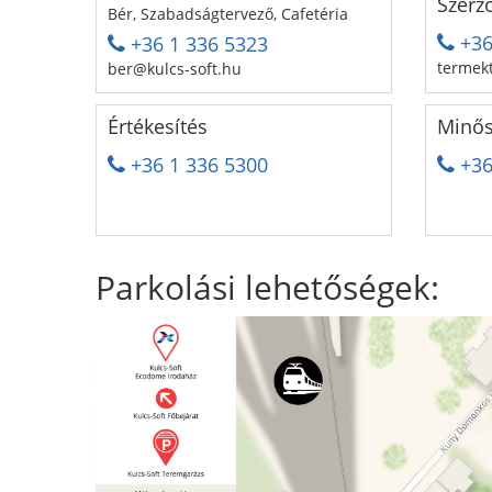
Szerz
Bér, Szabadságtervező, Cafetéria
+36
+36 1 336 5323
termek
ber@kulcs-soft.hu
Értékesítés
Minős
+36 1 336 5300
+36
Parkolási lehetőségek: