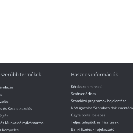
szerűbb termékek
Hasznos információk
Kérdezzen minket!
zámlázás
Szoftver árlista
s
Számlázó programok bejelentése
zelés
NAV igazolás/Számlázó dokumentáci
s és Készletkezelés
Ügyfélportál belépés
ejtés
Teljes telepítők és frissítések
és Munkaidő nyilvántartás
Banki fizetés - Tájékoztató
s Könyvelés