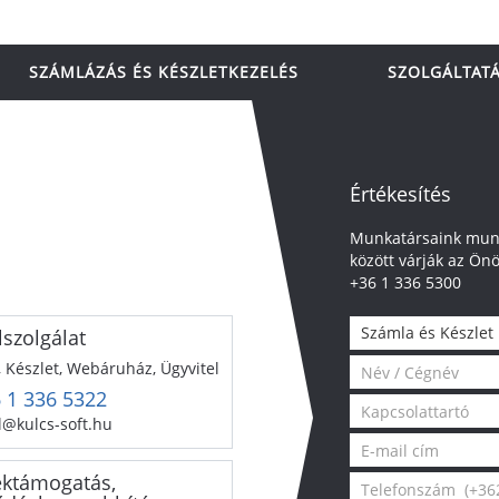
SZÁMLÁZÁS ÉS KÉSZLETKEZELÉS
SZOLGÁLTAT
Értékesítés
Munkatársaink munk
között várják az Önö
+36 1 336 5300
Számla és Készlet
lszolgálat
 Készlet, Webáruház, Ügyvitel
 1 336 5322
l@kulcs-soft.hu
ktámogatás,