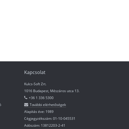
Kapcsolat
Kulcs-Soft Zrt.
1016 Budapest, Mészáros utca 13.
+36 1 336 5300
ó
További elérhetőségek
Alapítás éve: 1989
Cégjegyzékszám: 01-10-045531
Adószám: 13812203-2-41