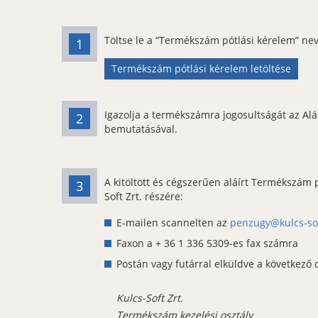
Töltse le a “Termékszám pótlási kérelem” n
1
Termékszám pótlási kérelem letöltése
Igazolja a termékszámra jogosultságát az Al
2
bemutatásával.
A kitöltött és cégszerűen aláírt Termékszám
3
Soft Zrt. részére:
E-mailen scannelten az
penzugy@kulcs-so
Faxon a + 36 1 336 5309-es fax számra
Postán vagy futárral elküldve a következő 
Kulcs-Soft Zrt.
Termékszám kezelési osztály