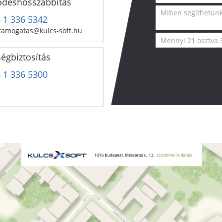
ődéshosszabbítás
 1 336 5342
tamogatas@kulcs-soft.hu
égbiztosítás
 1 336 5300