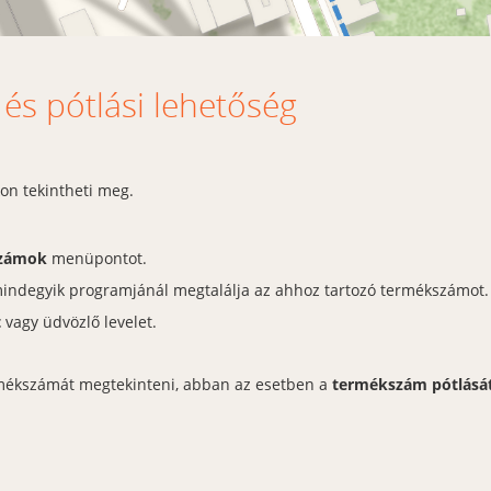
s pótlási lehetőség
on tekintheti meg.
számok
menüpontot.
mindegyik programjánál megtalálja az ahhoz tartozó termékszámot.
t
vagy üdvözlő levelet.
rmékszámát megtekinteni, abban az esetben a
termékszám pótlásá