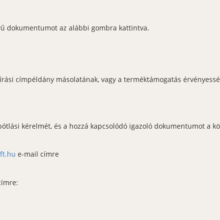
evű dokumentumot az alábbi gombra kattintva.
áírási címpéldány másolatának, vagy a terméktámogatás érvényessé
 pótlási kérelmét, és a hozzá kapcsolódó igazoló dokumentumot a kö
ft.hu
e-mail címre
címre: