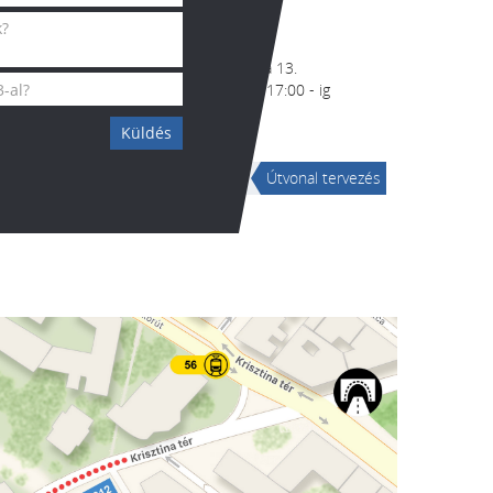
1016 Budapest, Mészáros utca 13.
Nyitvatartás: munkanapokon 8:30 - 17:00 - ig