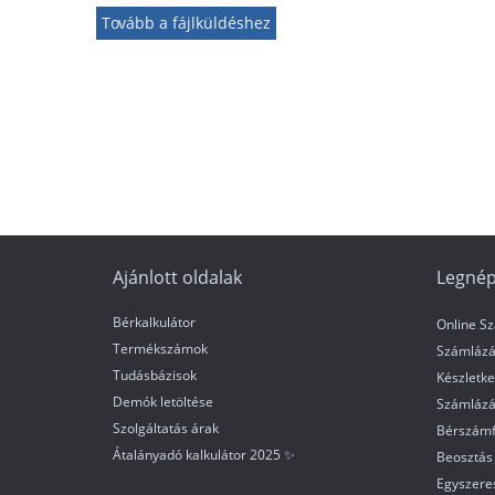
Tovább a fájlküldéshez
Ajánlott oldalak
Legnép
Bérkalkulátor
Online S
Termékszámok
Számlázá
Tudásbázisok
Készletke
Demók letöltése
Számlázá
Szolgáltatás árak
Bérszámf
Átalányadó kalkulátor 2025 ✨
Beosztás 
Egyszere